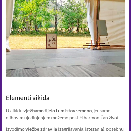
Elementi aikida
U aikidu
vježbamo tijelo i um istovremeno
, jer samo
njihovim ujedinjenjem možemo postići harmoničan život.
Izvodimo
vježbe zdravlja
(zagrijavanja, istezanja), posebnu