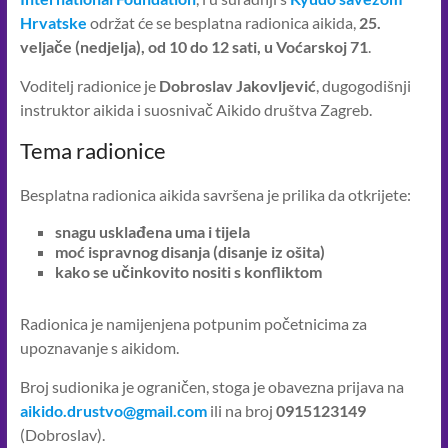
u
Hrvatske
održat će se besplatna radionica aikida,
25.
svakodnevnom
veljače (nedjelja), od 10 do 12 sati, u Voćarskoj 71
.
životu
dovodimo
Voditelj radionice je
Dobroslav Jakovljević
, dugogodišnji
um
instruktor aikida i suosnivač Aikido društva Zagreb.
i
Tema radionice
tijelo
u
Besplatna radionica aikida savršena je prilika da otkrijete:
skladan
odnos,
snagu usklađena uma i tijela
pronalazimo
moć ispravnog disanja (disanje iz ošita)
miroljubiva
kako se učinkovito nositi s konfliktom
rješenja
u
Radionica je namijenjena potpunim početnicima za
sukobima
upoznavanje s aikidom.
i
Broj sudionika je ograničen, stoga je obavezna prijava na
stvaramo
aikido.drustvo@gmail.com
ili na broj
0915123149
bolji
(Dobroslav).
svijet,