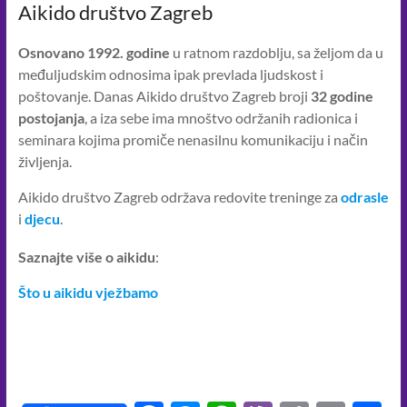
Aikido društvo Zagreb
Osnovano 1992. godine
u ratnom razdoblju, sa željom da u
međuljudskim odnosima ipak prevlada ljudskost i
poštovanje. Danas Aikido društvo Zagreb broji
32 godine
postojanja
, a iza sebe ima mnoštvo održanih radionica i
seminara kojima promiče nenasilnu komunikaciju i način
življenja.
Aikido društvo Zagreb održava redovite treninge za
odrasle
i
djecu
.
Saznajte više o aikidu
:
Što u aikidu vježbamo