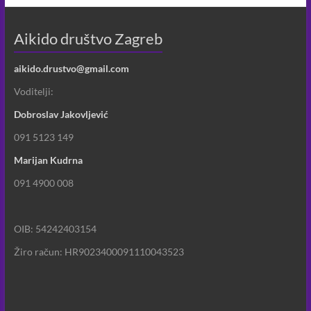
Aikido društvo Zagreb
aikido.drustvo@gmail.com
Voditelji:
Dobroslav Jakovljević
091 5123 149
Marijan Kudrna
091 4900 008
OIB: 54242403154
Žiro račun: HR9023400091110043523