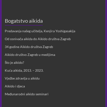
Bogatstvo aikida
Predavanja našeg učitelja, Kenjira Yoshigasakija
Od osnivača aikida do Aikido društva Zagreb
34 godine Aikido društva Zagreb
Aikido društvo Zagreb u medijima
Što je aikido?
Kuća aikida, 2013. – 2023.
Vježbe zdravlja u aikidu
Aikido i djeca
Međunarodni aikido seminari