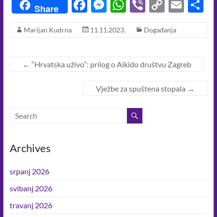
F
M
W
Vi
C
E
S
Share
ac
es
h
b
o
m
h
Marijan Kudrna
11.11.2023.
Događanja
e
se
at
er
p
ail
a
b
n
s
y
e
o
g
A
Li
←
“Hrvatska uživo”: prilog o Aikido društvu Zagreb
o
er
p
n
Vježbe za spuštena stopala
→
k
p
k
Archives
srpanj 2026
svibanj 2026
travanj 2026