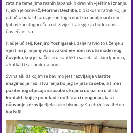
rata, na temeljima raznih japanskih drevnih vještina i znanja.
Njezin je osnivač,
Morihei Ueshiba
, bio iskusni ratnik koji je
odlučio odložiti oružje i od tog trenutka nadalje širiti mir i
ljubav kao dugoročno održivije strategije za budućnost
čovječanstva.
Naš je učitelj,
Kenjiro Yoshigasaki
, dalje razvio to učenje u
vještinu primjenjivu u svakodnevnom životu modernog
čovjeka
, koji je najčešće u konfliktu sa sebi bliskim ljudima,
a katkad i sa samim sobom.
Svrha aikida kojim se bavimo jest
razvijanje vlastite
imaginacije radi stvaranja boljeg svijeta za sebe, a time i
pozitivnog utjecaja na osobe s kojima dolazimo u bliski
kontakt, koji je ponekad konfliktan i neugodan
; kao i
očuvanje zdravlja tijela
kako bismo ga što duže kvalitetno
koristili.