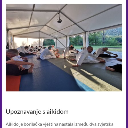
u
sebi
i
oko
sebe.
Upoznavanje s aikidom
Aikido je borilačka vještina nastala između dva svjetska