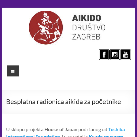
Skip
to
content
Aikido
društvo
Menu
Zagreb
Umijeće
mira
Besplatna radionica aikida za početnike
za
bolji
svijet.
Aikido
U sklopu projekta
House of Japan
podržanog od
Toshiba
principima
International Foundation
, i u suradnji s
Kyudo savezom