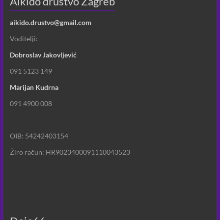
Aikido društvo Zagreb
aikido.drustvo@gmail.com
Voditelji:
Dobroslav Jakovljević
091 5123 149
Marijan Kudrna
091 4900 008
OIB: 54242403154
Žiro račun: HR9023400091110043523