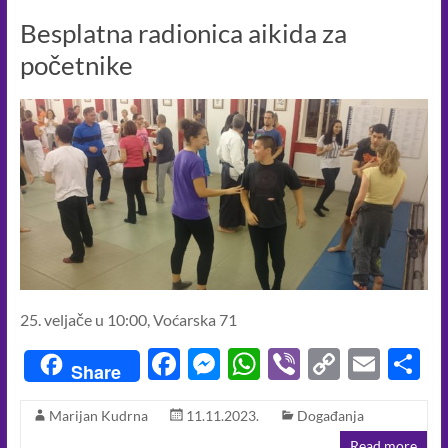
o
er
p
n
Besplatna radionica aikida za
k
p
k
početnike
25. veljače u 10:00, Voćarska 71
F
M
W
Vi
C
E
S
Share
ac
es
h
b
o
m
h
Marijan Kudrna
11.11.2023.
Događanja
e
se
at
er
p
ail
a
Read more