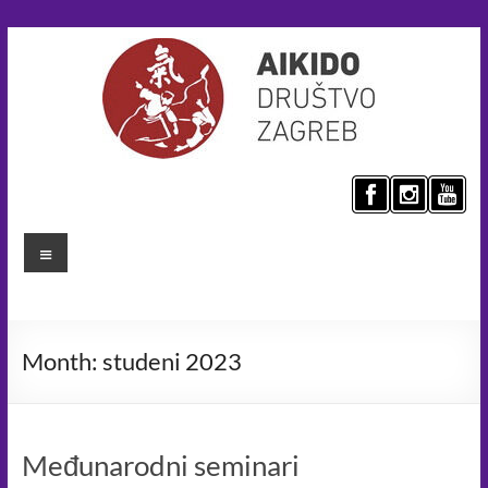
Skip
to
content
Aikido
društvo
Menu
Zagreb
Umijeće
mira
Month:
studeni 2023
za
bolji
svijet.
Aikido
Međunarodni seminari
principima