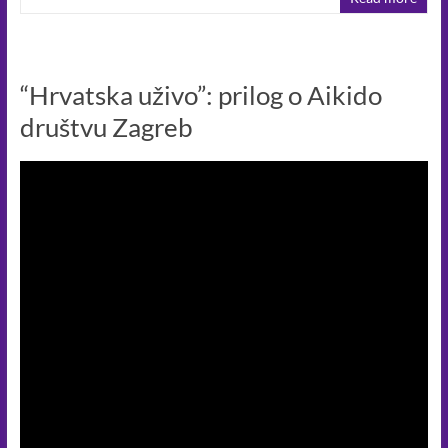
b
n
s
y
e
o
g
A
Li
o
er
p
n
“Hrvatska uživo”: prilog o Aikido
k
p
k
društvu Zagreb