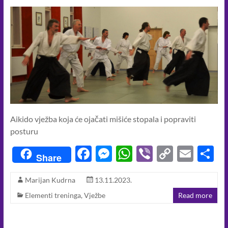
k
p
k
u
sebi
i
oko
sebe.
Aikido vježba koja će ojačati mišiće stopala i popraviti
posturu
F
M
W
Vi
C
E
S
Share
ac
es
h
b
o
m
h
Marijan Kudrna
13.11.2023.
e
se
at
er
p
ail
a
Elementi treninga
,
Vježbe
Read more
b
n
s
y
e
o
g
A
Li