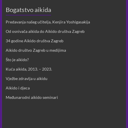
Bogatstvo aikida
Predavanja našeg učitelja, Kenjira Yoshigasakija
Od osnivača aikida do Aikido društva Zagreb
34 godine Aikido društva Zagreb
Aikido društvo Zagreb u medijima
Što je aikido?
Kuća aikida, 2013. – 2023.
Vježbe zdravlja u aikidu
Aikido i djeca
Međunarodni aikido seminari