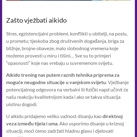
Zašto vježbati aikido
Stres, egzistencijalni problemi, konflikti u obitelji, na poslu,
u prometu; tjeskoba zbog društvenih događanja, briga za
bližnje, brojne obaveze, malo slobodnog vremena koje
možemo provesti u miru i tišini… Sve su to primjeri
“opasnosti” koje nas vrebaju u suvremenom svijetu.
Aikido trening nas putem raznih tehnika priprema za
moguće neugodne situacije u vanjskom svijetu.
Vježbanje
potencijalnog odgovora na verbalni ili fizički napd učinit će
našu reakciju kvalitetnijom kada i ako se takva situacija
uistinu dogodi.
U aikidu pridajemo veliku važnost disanju kao
direktnoj
veza između tijela i uma
. Ako usporimo disanje u kriznoj
situaciji, moći ćemo zadržati hladnu glavu i djelovati