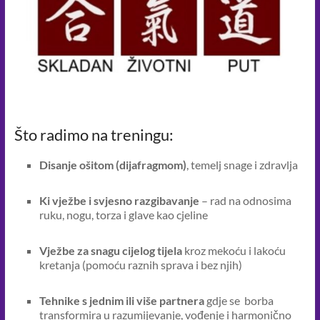
Što radimo na treningu:
Disanje ošitom (dijafragmom)
, temelj snage i zdravlja
Ki vježbe i svjesno razgibavanje
– rad na odnosima
ruku, nogu, torza i glave kao cjeline
Vježbe za snagu cijelog tijela
kroz mekoću i lakoću
kretanja (pomoću raznih sprava i bez njih)
Tehnike s jednim ili više partnera
gdje se borba
transformira u razumijevanje, vođenje i harmonično