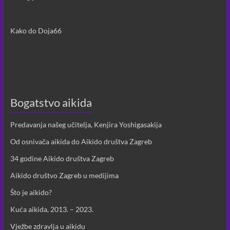
Kako do Doja66
Bogatstvo aikida
Predavanja našeg učitelja, Kenjira Yoshigasakija
Od osnivača aikida do Aikido društva Zagreb
34 godine Aikido društva Zagreb
Aikido društvo Zagreb u medijima
Što je aikido?
Kuća aikida, 2013. – 2023.
Vježbe zdravlja u aikidu