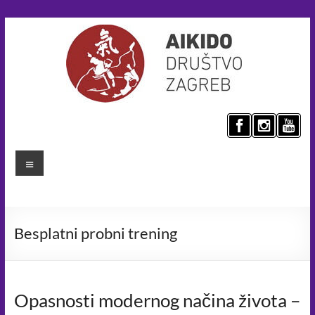
Skip
to
content
Aikido
društvo
Menu
Zagreb
Umijeće
mira
Besplatni probni trening
za
bolji
svijet.
Aikido
Opasnosti modernog načina života –
principima