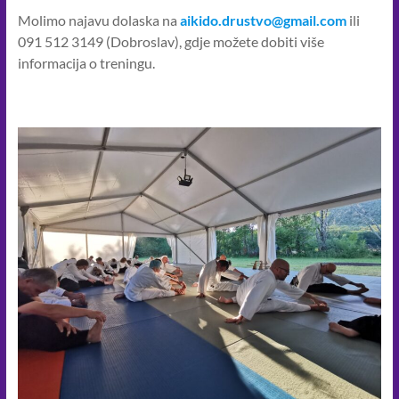
Molimo najavu dolaska na
aikido.drustvo@gmail.com
ili
091 512 3149 (Dobroslav), gdje možete dobiti više
informacija o treningu.