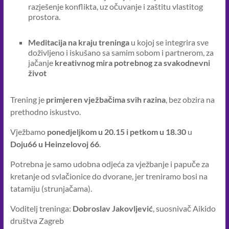
razješenje konflikta, uz očuvanje i zaštitu vlastitog
prostora.
Meditacija na kraju treninga
u kojoj se integrira sve
doživljeno i iskušano sa samim sobom i partnerom, za
jačanje
kreativnog mira potrebnog za svakodnevni
život
Trening je
primjeren vježbačima svih razina
, bez obzira na
prethodno iskustvo.
Vježbamo
ponedjeljkom u 20.15 i petkom u 18.30
u
Doju66 u Heinzelovoj 66
.
Potrebna je samo udobna odjeća za vježbanje i papuče za
kretanje od svlačionice do dvorane, jer treniramo bosi na
tatamiju (strunjačama).
Voditelj treninga:
Dobroslav Jakovljević
, suosnivač Aikido
društva Zagreb