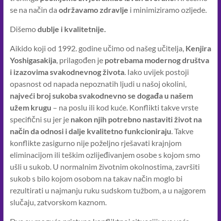
se na način da
održavamo zdravlje
i minimiziramo ozljede.
Dišemo
dublje i kvalitetnije.
Aikido koji od 1992. godine učimo od našeg učitelja,
Kenjira
Yoshigasakija
, prilagođen je
potrebama modernog društva
i izazovima svakodnevnog života
. Iako uvijek postoji
opasnost od napada nepoznatih ljudi u našoj okolini,
najveći broj sukoba svakodnevno se događa u našem
užem krugu
– na poslu ili kod kuće. Konflikti takve vrste
specifični su jer je
nakon njih potrebno nastaviti život na
način da odnosi i dalje kvalitetno funkcioniraju
. Takve
konflikte zasigurno nije poželjno rješavati krajnjom
eliminacijom ili teškim ozlijeđivanjem osobe s kojom smo
ušli u sukob. U normalnim životnim okolnostima, završiti
sukob s bilo kojom osobom na takav način moglo bi
rezultirati u najmanju ruku sudskom tužbom, a u najgorem
slučaju, zatvorskom kaznom.