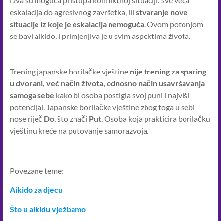
Dva su moguća pristupa konfliktnoj situaciji: sve veća
eskalacija do agresivnog završetka, ili
stvaranje nove
situacije iz koje je eskalacija nemoguća
. Ovom potonjom
se bavi aikido, i primjenjiva je u svim aspektima života.
Trening japanske borilačke vještine
nije trening za sparing
u dvorani, već način života, odnosno način usavršavanja
samoga sebe
kako bi osoba postigla svoj puni i najviši
potencijal. Japanske borilačke vještine zbog toga u sebi
nose riječ
Do
, što znači
Put
. Osoba koja prakticira borilačku
vještinu kreće na putovanje samorazvoja.
Povezane teme:
Aikido za djecu
Što u aikidu vježbamo