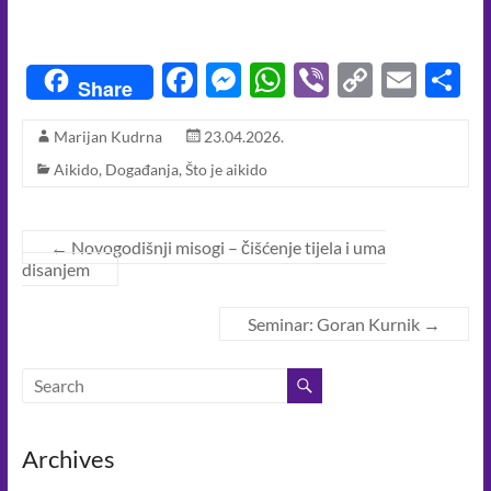
F
M
W
Vi
C
E
S
Share
ac
es
h
b
o
m
h
Marijan Kudrna
23.04.2026.
e
se
at
er
p
ail
a
Aikido
,
Događanja
,
Što je aikido
b
n
s
y
e
o
g
A
Li
o
er
p
n
←
Novogodišnji misogi – čišćenje tijela i uma
disanjem
k
p
k
Seminar: Goran Kurnik
→
Archives