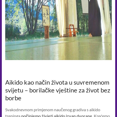
Aikido kao način života u suvremenom
svijetu – borilačke vještine za život bez
borbe
Svakodnevnom primjenom naučenog gradiva s aikido
treninga
počinjemo živjeti aikido izvan dvorane
. Krećemo