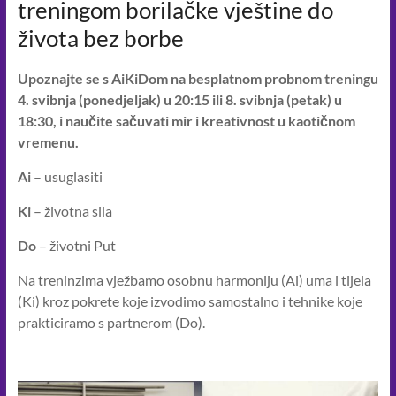
treningom borilačke vještine do
u
svakodnevnom
života bez borbe
životu
dovodimo
Upoznajte se s AiKiDom na besplatnom probnom treningu
um
4. svibnja (ponedjeljak) u 20:15 ili 8. svibnja (petak) u
i
18:30, i naučite sačuvati mir i kreativnost u kaotičnom
tijelo
vremenu.
u
skladan
Ai
– usuglasiti
odnos,
Ki
– životna sila
pronalazimo
miroljubiva
Do
– životni Put
rješenja
Na treninzima vježbamo osobnu harmoniju (Ai) uma i tijela
u
(Ki) kroz pokrete koje izvodimo samostalno i tehnike koje
sukobima
prakticiramo s partnerom (Do).
i
stvaramo
bolji
svijet,