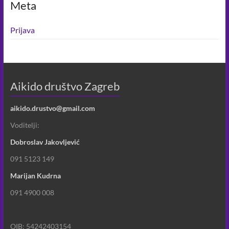
Meta
Prijava
Aikido društvo Zagreb
aikido.drustvo@gmail.com
Voditelji:
Dobroslav Jakovljević
091 5123 149
Marijan Kudrna
091 4900 008
OIB: 54242403154