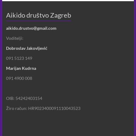
k
p
k
u
sebi
Aikido društvo Zagreb
i
oko
aikido.drustvo@gmail.com
sebe.
Voditelji:
Dobroslav Jakovljević
091 5123 149
Marijan Kudrna
091 4900 008
OIB: 54242403154
Žiro račun: HR9023400091110043523