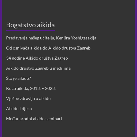
Bogatstvo aikida
Predavanja našeg učitelja, Kenjira Yoshigasakija
Od osnivača aikida do Aikido društva Zagreb
34 godine Aikido društva Zagreb
Aikido društvo Zagreb u medijima
Što je aikido?
Kuća aikida, 2013. – 2023.
Vježbe zdravlja u aikidu
Aikido i djeca
Međunarodni aikido seminari