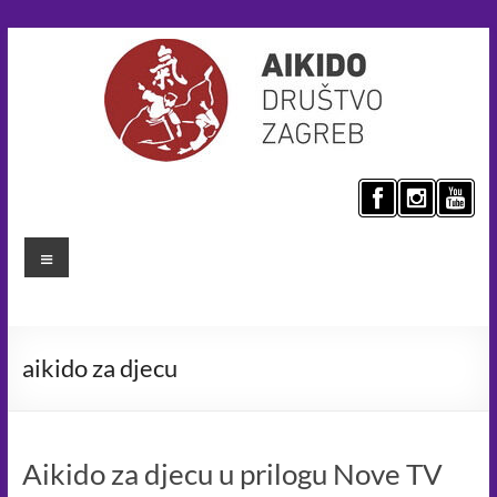
Skip
to
content
Aikido
društvo
Menu
Zagreb
Umijeće
mira
aikido za djecu
za
bolji
svijet.
Aikido
Aikido za djecu u prilogu Nove TV
principima