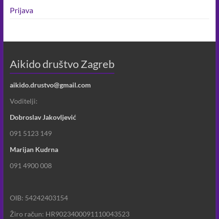
Prijava
Aikido društvo Zagreb
aikido.drustvo@gmail.com
Voditelji:
Dobroslav Jakovljević
091 5123 149
Marijan Kudrna
091 4900 008
OIB: 54242403154
Žiro račun: HR9023400091110043523