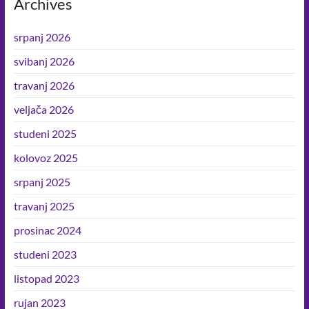
Archives
u
k
p
k
sebi
srpanj 2026
i
oko
svibanj 2026
sebe.
travanj 2026
veljača 2026
studeni 2025
kolovoz 2025
srpanj 2025
travanj 2025
prosinac 2024
studeni 2023
listopad 2023
rujan 2023