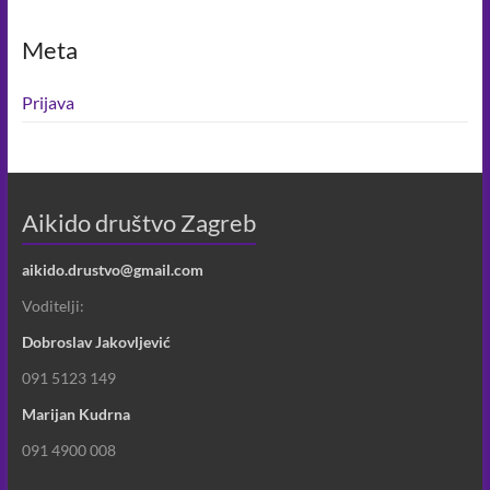
Meta
Prijava
Aikido društvo Zagreb
aikido.drustvo@gmail.com
Voditelji:
Dobroslav Jakovljević
091 5123 149
Marijan Kudrna
091 4900 008