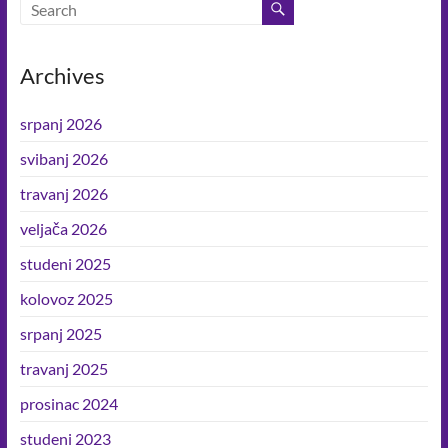
b
n
s
y
e
u
o
g
A
Li
sebi
o
er
p
n
i
Archives
oko
k
p
k
sebe.
srpanj 2026
svibanj 2026
travanj 2026
veljača 2026
studeni 2025
kolovoz 2025
srpanj 2025
travanj 2025
prosinac 2024
studeni 2023