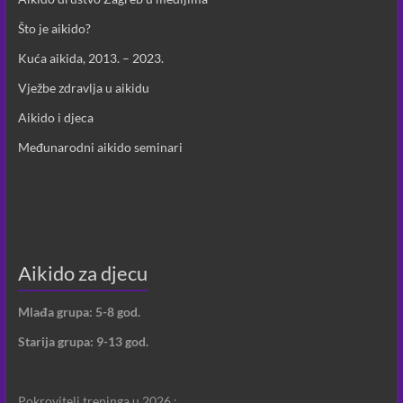
Što je aikido?
Kuća aikida, 2013. – 2023.
Vježbe zdravlja u aikidu
Aikido i djeca
Međunarodni aikido seminari
Aikido za djecu
Mlađa grupa: 5-8 god.
Starija grupa: 9-13 god.
Pokrovitelj treninga u 2026.: