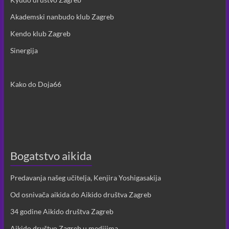
Akademski nanbudo klub Zagreb
Kendo klub Zagreb
Sinergija
Kako do Doja66
Bogatstvo aikida
Predavanja našeg učitelja, Kenjira Yoshigasakija
Od osnivača aikida do Aikido društva Zagreb
34 godine Aikido društva Zagreb
Aikido društvo Zagreb u medijima