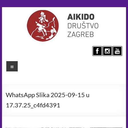
Skip
to
content
Aikido
društvo
Menu
Zagreb
Umijeće
mira
WhatsApp Slika 2025-09-15 u
za
bolji
17.37.25_c4fd4391
svijet.
Aikido
principima