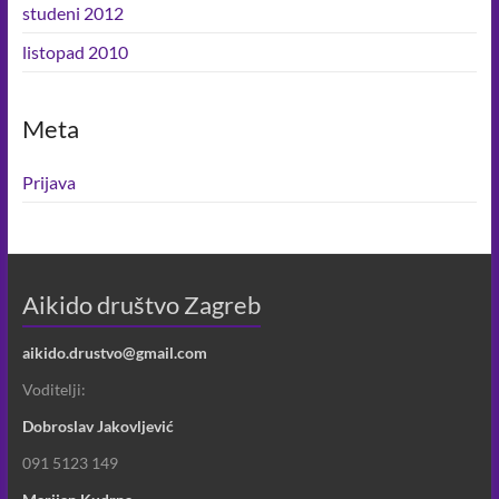
studeni 2012
listopad 2010
Meta
Prijava
Aikido društvo Zagreb
aikido.drustvo@gmail.com
Voditelji:
Dobroslav Jakovljević
091 5123 149