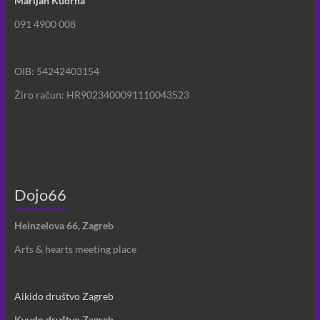
Marijan Kudrna
091 4900 008
OIB: 54242403154
Žiro račun: HR9023400091110043523
Dojo66
Heinzelova 66, Zagreb
Arts & hearts meeting place
Aikido društvo Zagreb
Kyudo društvo Zagreb